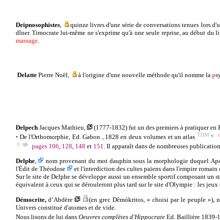
Deipnosophistes
,
quinze livres d'une série de conversations tenues lors d'
dîner. Timocrate lui-même ne s'exprime qu'à une seule reprise, au début du liv
massage
.
Delatte
Pierre Noël
,
à l'origine d'une nouvelle méthode qu'il nomme la
p
s
Delpech
Jacques
Mathieu
,
(1777-1832) fut un des premiers à pratiquer en F
TDM
•
De l'
Orthomorphie
,
Ed.
Gabon , 1828 en deux volumes et un atlas
*
pages 106
,
128
,
148
et
151
. Il apparaît dans de nombreuses publicatio
Delphe
,
nom provenant du mot dauphin sous la morphologie duquel
Ap
l'
Édit de Théodose
et l'interdiction des cultes
païens
dans l'
empire romain
q
Sur le site de Delphe se développe aussi un ensemble sportif composant un 
équivalent à ceux qui se dérouleront plus tard sur le site d'Olympie : les jeu
Démocrite
,
d’Abdère
(en
grec Dêmókritos, « choisi par le peuple »), 
Univers constitué d'atomes et de vide.
Nous lisons de lui dans
Oeuvres complètes d'Hippocrate
Ed.
Baillière
1839-1