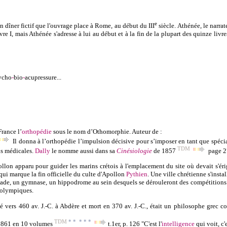
e
un dîner fictif que l'ouvrage place à Rome, au début du
III
siècle
.
Athénée
, le narr
re I, mais Athénée s'adresse à lui au début et à la fin de la plupart des quinze liv
ycho
-
bio
-
acupressure
...
rance l’
orthopédie
sous le nom d’
Othomorphie
.
Auteur de :
Il donna à l’orthopédie l’impulsion décisive pour s’imposer en tant que spécia
TDM
ns médicales.
Dally
le nomme aussi dans sa
Cinésiologie
de 1857
page 2
ollon
apparu pour guider les marins
crétois
à l'emplacement du site où devait s'éri
ui marque la fin officielle du culte d'Apollon
Pythien
. Une ville chrétienne s'instal
stade, un gymnase, un hippodrome au sein desquels se dérouleront des compétitions
x olympiques.
né vers 460 av. J.-C. à Abdère et mort en 370 av. J.-C., était un philosophe grec
TDM
* * * * *
861 en 10 volumes
t.1er, p. 126 "C'est l'
intelligence
qui voit, c'