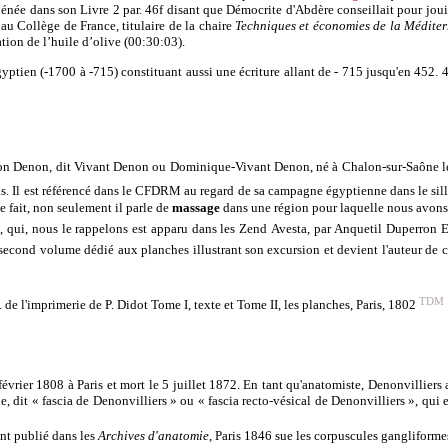
hénée
d
ans son Livre 2 par. 46f disant que
Démocrite d'Abdère
conseillait pour joui
 au Collège de France, titulaire de la chaire
Techniques et économies de la Médite
ation de l’huile d’olive
(00:30:03).
gyptien (-1700 à
-715)
constituant aussi une écriture allant de
- 715 jusqu'en 452. 4
on Denon, dit Vivant Denon ou Dominique-Vivant D
enon, né à
Chalon-sur-Saône
l
is
. Il est référencé dans le CFDRM au regard de sa campagne égyptienne dans le si
de fait, non seulement il parle de
massage
dans une région pour laquelle nous avon
, qui, nous le rappelons est apparu dans les
Zend
Avesta
, par
Anquetil
Duperron
n second volume dédié aux planches illustrant son excursion et devient l'auteur de 
TDM
 l'imprimerie de P. Didot Tome I, texte et Tome II, les planches, Paris, 1802
février 1808 à Paris et mort le 5 juillet 1872.
En tant qu'anatomiste, Denonvilliers a
ue, dit « fascia de Denonvilliers » ou « fascia recto-vésical de Denonvilliers », qui
t publié dans les
Archives d'anatomie
, Paris 1846 sue les
corpuscules
gangliforme