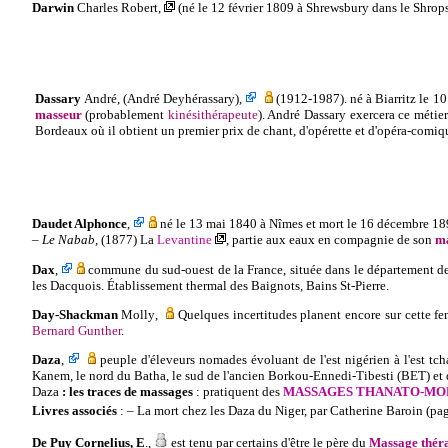
Darwin
Charles Robert
,
(né l
e 12 février 1809 à Shrewsbury dans le Shropsh
Dassary
André
, (André Deyhérassary),
(1912-1987). né à
Biarritz le 10
masseur
(probablement
kinésithérapeute
). André Dassary exercera ce métier
Bordeaux où il obtient
un premier prix de chant, d'opérette et d'opéra-comi
Daudet Alphonce
,
né le 13 mai 1840 à Nîmes et mort le 16 décembre 1897 
–
Le Nabab
, (1877) La
Levantine
, partie aux eaux en compagnie de son
ma
Dax
,
commune du sud-ouest de la France, située dans le département des
les Dacquois.
Établissement thermal des Baignots, Bains St-Pierre.
Day
-
Shackman
Molly
,
Quelques incertitudes planent encore sur cette fe
Bernard Gunther
.
Daza
,
peuple d'éleve
urs nomades évoluant de l'est nigérien à l'est tc
Kanem, le nord du Batha, le sud de l'ancien Borkou-Ennedi-Tibesti (BET) et d
Daza
: les traces de massages
: pratiquent des
MASSAGES THANATO-MO
Livres associés
:
–
La mort chez les Daza du
Niger
, par Catherine Baroin (pa
De
Puy
Cornelius
, E
.
,
est tenu par certains d'être le père du
Massage thér