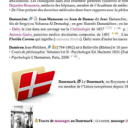
articulations. Les chirurgiens dans leur ensemble préfèrent conserver le te
Dujardin-Beaumetz
, médecin des hôpitaux, membre de l’Académie de médeci
•
De l'état présent des doctrines médicales dans leurs rapports avec la philos
Damascène
,
Jean Manssour
ou
Jean de Damas
dit
Jea
n Damascène, n
fils de Serge) ou Yuhanna Al Demashqi ; en grec Iôannês Damaskênos ; en la
TDM
–
Dally
le cite
dans son ouvrage sur la
Cinésiologie
de 1857
p.
Antonio Gazio
, patavino medico doctissimo composita
. de 1491
. L'a
Florida Corona
qui signifie (
couronne fleurie
). Dally tente d'isoler les trac
Damiron
Jean-Philibert
,
(1794-1862) né à
Belleville (Rhône) le 10 janvi
•
Cours de philosophie
. Volumes I et II - Psychologie Ed. Hachette 1831 (Trai
•
Psychologie
L'Harmattan, Paris, 2006
.
Danemark
,
Le
Danemark
, ou
Royaume 
est membre de l’Union européenne depuis 19
Traces de
massages
au Danemark
: ci-contre,
massage
d