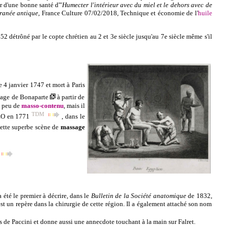
r d'une bonne santé d'"
Humecter l'intérieur avec du miel et le dehors avec de
rranée antique
, France Culture 07/02/2018,
Technique et économie de l'
huile
52 détrôné par le copte chrétien au 2 et 3e siècle jusqu'au 7e siècle même s'il
e 4 janvier 1747 et mort à
Paris
llage de
Bonaparte
à partir de
s peu de
masso-contenu
, mais il
TDM
EO
en
1771
, dans le
cette superbe scène de
massage
 été le premier à décrire, dans le
Bulletin de la Société anatomique
de
1832,
 est un repère dans la chirurgie de cette région. Il a également attaché son nom
s de
Paccini
et donne aussi une annecdote touchant à la
main
s
ur
Falret
.