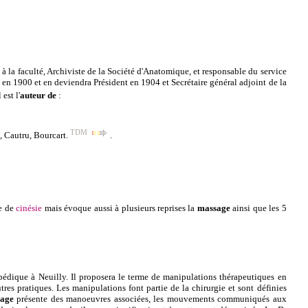
à la faculté, Archiviste de la Société d'Anatomique, et responsable du service
n en 1900 et en deviendra Président en 1904 et Secrétaire général adjoint de la
l est l'
auteur de
:
TDM
,
Cautru
,
Bourcart
.
.
le de
cinésie
mais évoque aussi à plusieurs reprises la
massage
ainsi que les 5
opédique à Neuilly. Il proposera le terme de manipulations thérapeutiques en
res pratiques. Les manipulations font partie de la chirurgie et sont définies
age
présente des manoeuvres associées, les mouvements communiqués aux