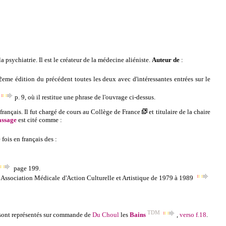
psychiatrie. Il est le créateur de la médecine aliéniste
.
Auteur de
:
a 2eme édition du précédent toutes les deux avec d'intéressantes entrées sur le
p. 9, où il restitue une phrase de l'ouvrage ci-dessus.
 franç
ais. Il fut chargé de cours au
Collège de France
et titulaire de la chaire
ssage
est cité comme :
 fois en français des :
page 1
99.
.
Association Médicale d'Action Culturelle et Artistique de
1979 à 1989
TDM
 sont représentés sur commande de
Du Choul
les
Bains
,
verso f.18
.