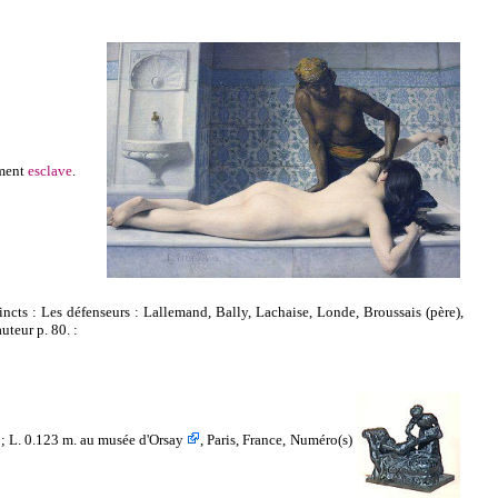
ement
esclave
.
incts : Les défenseurs : Lallemand, Bally, Lachaise,
Londe
,
Broussais
(père),
uteur p. 80. :
 ; L. 0.123 m. au musée d'Orsay
, Paris, France, Numéro(s)