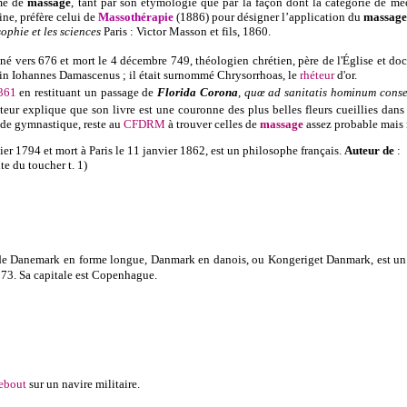
rme de
massage
, tant par son étymologie que par la façon dont la catégorie de mé
ne, préfère celui de
Massothérapie
(1886) pour désigner l’application du
massage
ophie et les sciences
Paris : Victor Masson et fils, 1860.
é vers 676 et mort le 4 décembre 749, théologien chrétien, père de l'Église et do
tin Iohannes Damascenus ; il était surnommé Chrysorrhoas, le
rhéteur
d'or.
361
en restituant
un passage de
Florida Corona
, quœ ad sanitatis hominum cons
uteur explique que son livre est une couronne des plus belles fleurs cueillies dans
es de gymnastique, reste au
CFDRM
à trouver celles de
massage
assez probable mais 
er 1794 et mort à Paris le 11 janvier 1862, est un philosophe français.
Auteur de
:
te du toucher t. 1)
de Danemark
en forme l
ongue, Danmark en danois, ou Kongeriget Danmark, est un 
73. Sa capitale est Copenhague.
ebout
sur un navire militaire.