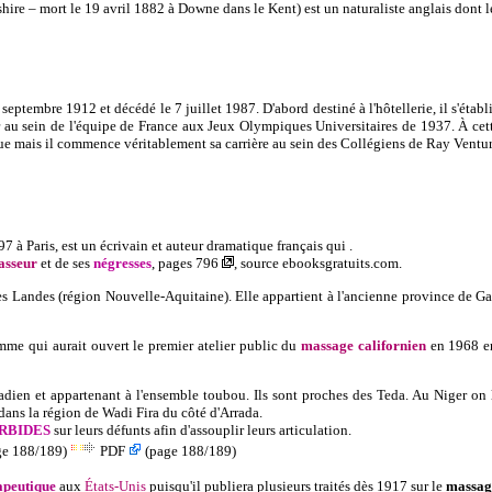
ire – mort le 19 avril 1882 à Downe dans le Kent) est un naturaliste anglais dont l
 septembre 1912 et décédé le 7 juillet 1987. D'abord destiné à l'hôtellerie, il
s'étab
 au sein de l'équipe de France aux Jeux Olympiques Universitaires de 1937. À cette
que mais il commence véritablement sa carrière au sein des Collégiens de Ray Ventur
à Paris, est un écrivain et auteur dramatique français qui .
sseur
et de ses
négresses
, pages
796
, source
ebooksgratuits.com.
 Landes (région Nouvelle-Aquitaine). Elle appartient à l'ancienne province de Gasc
mme qui aurait ouvert le premier atelier public du
massage californien
en 1968 en
hadien et appartenant à l'ensemble toubou. Ils sont proches des Teda. Au Niger on 
ans la région de Wadi Fira du côté d'Arrada.
RBIDES
sur leurs défunts afin d'assouplir leurs articulation.
ge 188/189)
PDF
(page 188/189)
apeutique
aux
États-Unis
puisqu'il publiera plusieurs traités dès 1917 sur le
massag