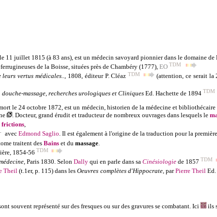
le 11 juillet 1815
(à 83 ans)
, est un médecin savoyard pionnier dans le domaine de la 
TDM
ferrugineuses de la Boisse, situées près de Chambéry (1777),
EO
TDM
leurs vertus médicales..
,
1808
, éditeur P. Cléaz
(attention, ce serait l
TDM
la douche-massage, recherches urologiques et Cliniques
Ed. Hachette de 1894
mort le 24 octobre 1872, est un médecin, historien de la médecine et bibliothécaire
ine
. D
octeur, grand érudit et traducteur de nombreux ouvrages dans lesquels le
ma
e
frictions
,
avec
Edmond Saglio
. Il est également à l'origine de la traduction pour la première
tome traitent des
Bains
et du
massage
.
TDM
lière, 1854-56
TDM
a médecine
, Paris 1830.
S
elon
Dally
qui en parle dans sa
Cinésiologie
de 1857
e Theil
(t.1er, p. 115)
dans les
Oeuvres complètes d'
Hippocrate
, par
Pierre Theil
Ed
ont souvent représenté sur des fresques ou sur des gravures se combatant. Ici
ils