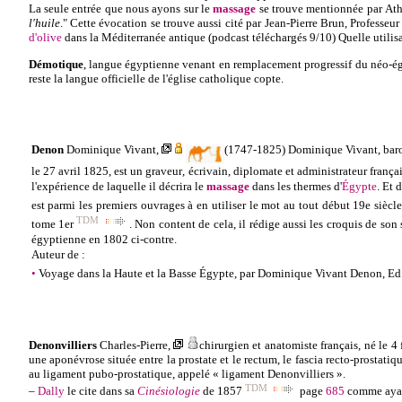
La seule entrée que nous ayons sur le
massage
se trouve mentionnée par
At
l'huile
." Cette évocation se trouve aussi cité par
Jean-Pierre Brun, Professeur
d'olive
dans la Méditerranée antique
(
podcast téléchargés 9
/10)
Quelle utilis
Démotique
, langue égyptienne venant en remplacement progressif du néo-é
reste la langue officielle de l'église catholique copte.
Denon
Dominique Vivant
,
(
1747-1825) Dominique Vivant, bar
le 27 avril 1825, est un
graveur
,
écrivain
,
diplomate
et
administrateur
frança
l'expérience de laquelle il décrira le
massage
dans les thermes d'
Égypte
. Et 
est parmi les premiers ouvrages à en utiliser le mot au tout début 19e siècle
TDM
tome 1er
. N
on content de cela, il rédige aussi les croquis de so
égyptienne en 1802 ci-contre.
Auteur de :
•
Voyage dans la Haute et la Basse Égypte, par Dominique Vivant Denon, Ed. de
Denonvilliers
Charles-Pierre
,
chirurgien et anatomiste français, né le 4 
une aponévrose située entre la prostate et le rectum, le fascia recto-prostatiq
au ligament pubo-prostatique, appelé « ligament Denonvilliers ».
TDM
–
Dally
le cite dans sa
Cinésiologie
de 1857
page
685
comme ayan