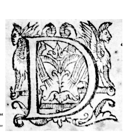
nt
re