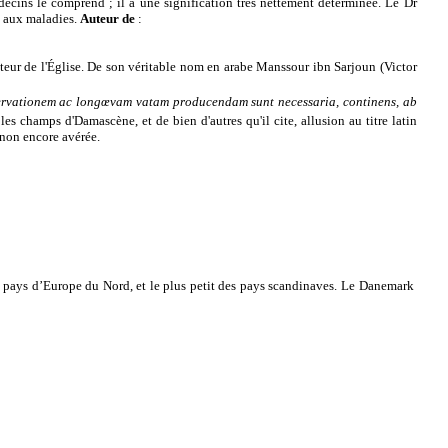
decins le comprend ; il a une signification très nettement déterminée. Le Dr
aux maladies.
Auteur de
:
cteur de l'Église. De son véritable nom en arabe Manssour ibn Sarjoun (Victor
ervationem ac longœvam vatam producendam sunt necessaria, continens, ab
 les champs d'
Damascène
, et de bien d'autres qu'il cite, allusion au titre latin
non encore avérée.
pays d’Europe du Nord, et le plus petit des pays scandinaves. Le Danemark