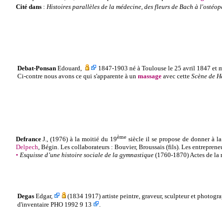
Cité dans
:
Histoires parallèles de la médecine, des fleurs de Bach à l'ostéop
Debat-Ponsan
Edouard
,
1847
-1903 né à
Toulouse le 25 avril 1847 et mo
Ci-contre nous avons ce qui s'apparente à un
massage
avec cette
Scène de 
ème
Defrance
J.
, (1976) à la moitié du 19
siècle il se propose de donner à l
Delpech
, Bégin. Les collaborateurs : Bouvier, Broussais (fils). Les entrepren
•
Esquisse d’une histoire sociale de la gymnastique
(1760-1870) Actes de la 
Degas
Edgar
,
(
1834 1917)
artiste peintre, graveur, sculpteur et photogr
d'inventaire PHO 1992 9 13
.