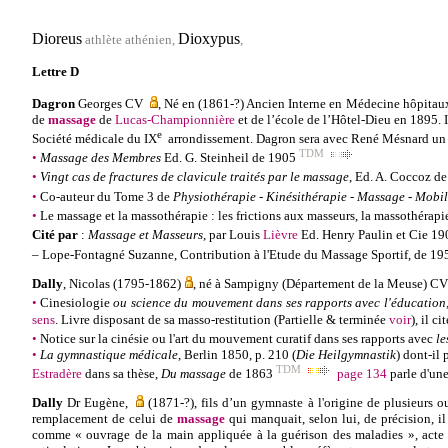
Dioreus
Dioxypus
athlète athénien,
,
Lettre
D
Dagron
Georges
CV
, Né en (1861-?) Ancien Interne en Médecine hôpitaux d
de
massage
de
Lucas-Championnière
et de l’école de l’Hôtel-Dieu en 1895. 
e
Société médicale du IX
arrondissement. Dagron sera avec
René
Mésnard
un 
TDM
•
Massage des Membres
Ed. G. Steinheil de 1905
•
Vingt cas de fractures de clavicule traités par le massage
, Ed. A. Coccoz d
•
Co-auteur du Tome 3 de
Physiothérapie - Kinésithérapie - Massage - Mobi
•
Le massage et la massothérapie : les frictions aux masseurs, la massothérap
Cité par
:
Massage et Masseurs
, par
Louis
Lièvre
Ed. Henry Paulin et Cie 1
–
Lope-Fontagné Suzanne
,
Contribution à l'Etude du Massage Sportif, de 1
Dally
,
Nicolas
(1795-1862)
, né à Sampigny (Département de la Meuse)
CV
•
Cinesiologie
ou science du mouvement dans ses rapports avec l'éducation, 
sens
. Livre disposant de sa masso-restitution (Partielle & terminée
voir
), il ci
•
Notice sur la cinésie ou l'art du mouvement curatif dans ses rapports avec
le
•
La gymnastique médicale
, Berlin 1850, p. 210 (
Die Heilgymnastik
) dont-il 
TDM
Estradère
dans sa thèse,
Du massage
de 1863
page 134
parle d'un
Dally
Dr Eugène
,
(1871-?), fils d’un gymnaste à l'origine de plusieurs 
remplacement de celui de
massage
qui manquait, selon lui, de précision, i
comme « ouvrage de la main appliquée à la guérison des maladies », acte 