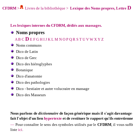
D
CFDRM
>
Livres de la bibliothèque
>
Lexique des Noms propres, Lettre
Les lexiques internes du CFDRM, dédiés aux massages.
Noms propres
D
A
B
C
E
F
G
H
I
J
K
L
M
N
O
P
Q
R
S
T
U
V
W
X
Y
Z
Noms communs
Dico de Latin
Dico de Grec
Dico des hiéroglyphes
Botanique
Dico d'anatomie
Dico des pathologies
Dico - bestiaire et autre volucraire en massage
Dico des Masseurs
Nous parlons de
dictionnaire
de façon générique mais il s'agit davantage
fait l'objet d'un lien
hypertexte
et de restituer le rapport qu'ils entretienne
—
Pour connaître le sens des symboles utilisés par le
CFDRM
, il vous suff
liste
ici
.