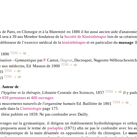
e Paris, en Chirurgie et à la Maternité en 1886 il fut aussi ancien aide d'anatomie 
Il sera à 39 ans Membre fondateur de la
Société de Kinésithérapie
lors de sa créatio
défenseur de l’exercice médical de la
kinésithérapie
et en particulier du
massage
. I
TDM
e 1896
.
lisation - Gymnastique
par
P.
Carnot
,
Dagron
, Ducroquet,
Nageotte
-
Wilbouchewitch
TDM
ie aux médecins,
Ed. Masson de 1900
TDM
905
TDM
953
.
Auteur de
:
TDM
l'hygiène et la thérapie
, Librairie Centrale des Sciences, 1857
il y par
te
659 personnes
et
400 ouvrages
.
TDM
s mouvements naturels de l'organsime humain
Ed. Baillière de 1861
.
parle dans la
Cinésiologie
page 175.
e thèse publiée en 1859. Ne pas confondre avec
Dailly
.
ouvrages sur la gymnastique, il dirigera un établissement hydrothérapique et orth
l proposera aussi le terme de
pselaphie
(1971) afin ne pas le confondre avec les aut
thérapeutique de la main désarmée en opposition à celle du chirurgien. Le
mass