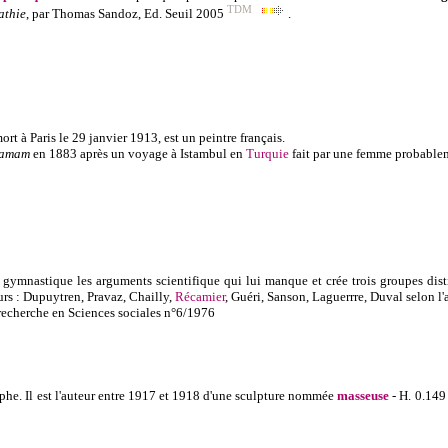
TDM
athie
, par Thomas Sandoz, Ed. Seuil 2005
.
rt à Paris le 29 janvier 1913, est un peintre français.
Hamam
en 1883 après un voyage à Istambul en
Turquie
fait par une femme probabl
a gymnastique les arguments scientifique qui lui manque et crée trois groupes dist
eurs : Dupuytren,
Pravaz
, Chailly,
Récamier
, Guéri, Sanson, Laguerrre, Duval selon l'a
recherche en Sciences sociales n°6/1976
aphe.
Il est l'auteur entre 1917 et 1918 d'une sculpture nommée
masseuse
- H. 0.149