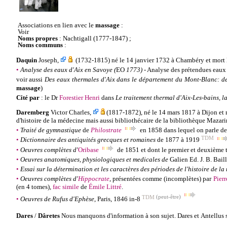
Associations en lien avec le
massage
:
Voir
Noms propres
:
Nachtigall
(1777-1847) ;
Noms communs
:
Daquin
Joseph
,
(
1732-1815
) né le
14 janvier 1732 à Chambéry et mort 
•
Analyse des eaux d'Aix en Savoye (
EO
1773)
- Analyse des prétendues eaux 
voir aussi
Des eaux thermales d'Aix dans le département du Mont-Blanc: de 
massage
)
Cité par
: le
Dr
Forestier Henri
dans
Le traitement thermal d'Aix-Les-bains, 
Daremberg
Victor
Charles
,
(1817-1872),
né
le 14 mars 1817 à Dijon et 
d'
histoire de la médecine
mais aussi bibliothécaire de la bibliothèque Mazar
•
Traité de gymnastique
de
Philostrate
en 1858 dans lequel on parle d
TDM
•
Dictionnaire des antiquités grecques et romaines
de 1877 à 1919
•
Oeuvres complètes d'
Oribase
de 1851 et dont le premier et deuxième 
•
Oeuvres anatomiques, physiologiques et medicales de
Galien
Ed. J. B. Bail
•
Essai sur la détermination et les caractères des périodes de l'histoire de l
•
Oeuvres complètes d'
Hippocrate
, présentées comme (incomplètes) par
Pierr
(en 4 tomes),
fac simile
de
Émile Littré
.
TDM
(peut-être)
•
Oeuvres de Rufus d'Ephèse
, Paris, 1846 in-8
Dares
/
Dâretes
Nous manquons d'information à son sujet. Dares et
Antellus
s