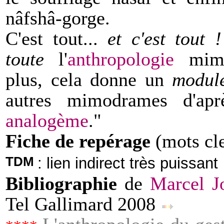
nâfshâ-gorge.
C'est tout...
et c'est tout !
toute
l'
anthropologie
mimis
plus, cela donne un
modu
autres mimodrames d'ap
analogème
."
Fiche de repérage
(mots cle
TDM
: lien indirect très puissant
Bibliographie
de
Marcel J
Tel Gallimard 2008