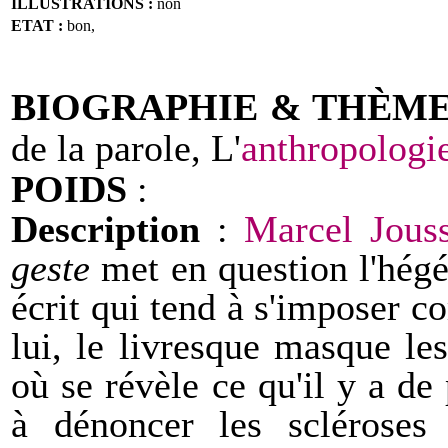
ILLUSTRATIONS :
non
ETAT :
bon,
BIOGRAPHIE & THÈM
de la parole, L'
anthropologi
POIDS
:
Description
:
Marcel Jous
geste
met en question l'hégé
écrit qui tend à s'imposer c
lui, le livresque masque l
où se révèle ce qu'il y a de
à dénoncer les scléroses 