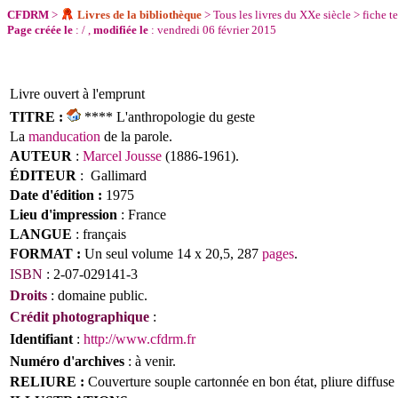
CFDRM
>
Livres de la bibliothèque
>
Tous les livres du XXe siècle
>
fiche t
Page créée le
: / ,
modifiée le
: vendredi 06 février 2015
Livre ouvert à l'emprunt
TITRE :
**** L'anthropologie du geste
La
manducation
de la parole.
AUTEUR
:
Marcel Jousse
(1886-1961).
ÉDITEUR
: Gallimard
Date d'édition :
1975
Lieu d'impression
: France
LANGUE
:
français
FORMAT :
Un seul volume 14 x 20,5, 287
pages
.
ISBN
: 2-07-029141-3
Droits
: domaine public.
Crédit photographique
:
Identifiant
:
http://www.cfdrm.fr
Numéro d'archives
: à venir.
RELIURE :
Couverture souple cartonnée en bon état, pliure diffuse