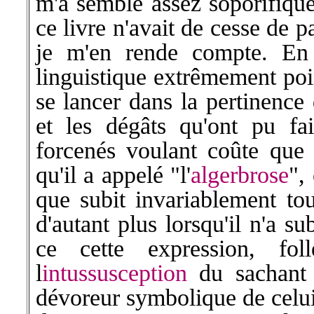
m'a semblé assez soporifique
ce livre n'avait de cesse de p
je m'en rende compte. En f
linguistique extrêmement poi
se lancer dans la pertinence 
et les dégâts qu'ont pu fair
forcenés voulant coûte que 
qu'il a appelé "l'
algerbrose
",
que subit invariablement tou
d'autant plus lorsqu'il n'a su
ce cette expression, fo
l
intussusception
du sachant "
dévoreur symbolique de celui