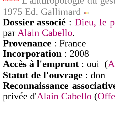
L'anthropologie du ges
****
1975 Ed. Gallimard
Dossier associé
:
Dieu, le 
par
Alain Cabello
.
Provenance
: France
Incorporation
: 2008
Accès à l'emprunt
: oui
(
A
(
Statut de l'ouvrage
: don
Reconnaissance associati
privée d'
Alain Cabello
(
Offe