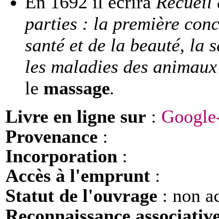
En
1692 il écrira
Recueil 
parties : la première con
santé et de la beauté, la 
les maladies des animaux
le
massage
.
Livre en ligne sur
:
Google-
Provenance
:
Incorporation
:
Accès à l'emprunt
:
Statut de l'ouvrage
: non a
Reconnaissance associativ