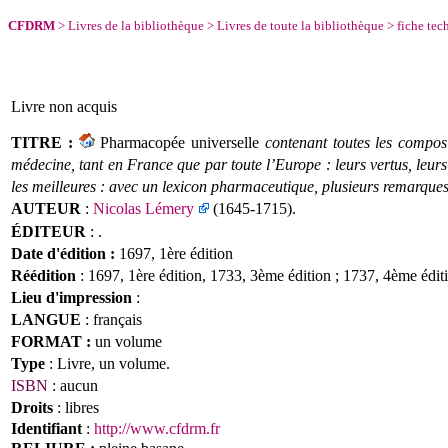
CFDRM
>
Livres de la bibliothèque
>
Livres de toute la bibliothèque
>
fiche tec
Livre
non acquis
TITRE :
Pharmacopée universelle
contenant toutes les compos
médecine, tant en France que par toute l’Europe : leurs vertus, leurs
les meilleures : avec un lexicon pharmaceutique, plusieurs remarque
AUTEUR
:
Nicolas Lémery
(1645-1715).
ÉDITEUR
: .
Date d'édition :
1697, 1ère édition
Réédition
: 1697, 1ère édition, 1733, 3ème édition ; 1737, 4ème édit
Lieu d'impression
:
LANGUE
: français
FORMAT :
un
volume
Type
: Livre, un volume.
ISBN
: aucun
Droits
: libres
Identifiant
:
http://www.cfdrm.fr